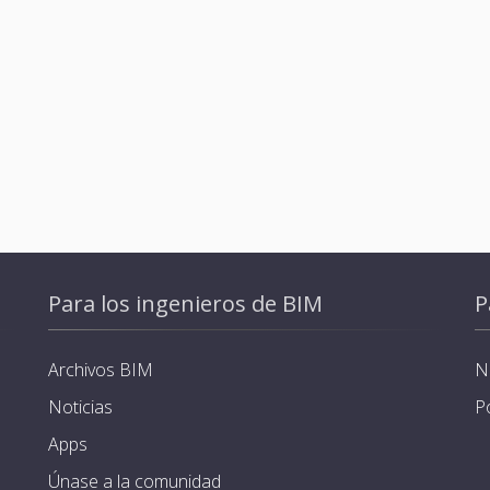
Para los ingenieros de BIM
P
Archivos BIM
N
Noticias
P
Apps
Únase a la comunidad