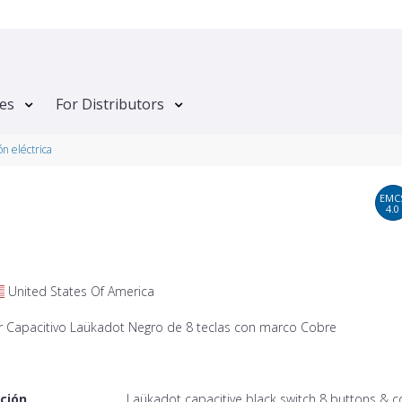
tes
For Distributors
ón eléctrica
EMC
4.0
United States Of America
r Capacitivo Laükadot Negro de 8 teclas con marco Cobre
ción
Laükadot capacitive black switch 8 buttons & 