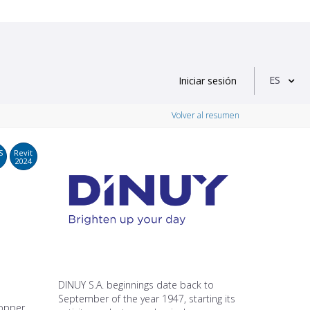
ES
Iniciar sesión
Volver al resumen
S
Revit
2024
DINUY S.A. beginnings date back to
September of the year 1947, starting its
copper