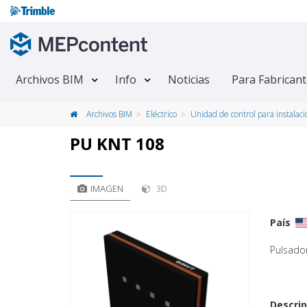
Archivos BIM
Info
Noticias
Para Fabrican
Archivos BIM
Eléctrico
Unidad de control para instalaci
PU KNT 108
IMAGEN
3D
País
Pulsado
Descrip