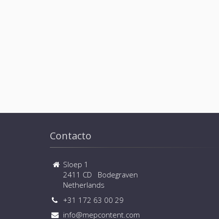
Contacto
Sloep 1
2411 CD Bodegraven
Netherlands
+31 172 63 00 29
info@mepcontent.com