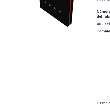
Número
del fab
URL del
Tambié
Última a