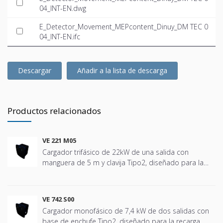
04_INT-EN.dwg
E_Detector_Movement_MEPcontent_Dinuy_DM TEC 0
04_INT-EN.ifc
Descargar
Añadir a la lista de descarga
Productos relacionados
VE 221 M05
Cargador trifásico de 22kW de una salida con
manguera de 5 m y clavija Tipo2, diseñado para la
recarga segura y eficiente de vehículos eléctricos en
todo tipo de instalaciones, desde comunidades,
viviendas unifamiliares, garajes privados y
VE 742 S00
comunitarios hasta entornos terciarios como
Cargador monofásico de 7,4 kW de dos salidas con
oficinas, hoteles, hospitales, escuelas, centros
base de enchufe Tipo2, diseñado para la recarga