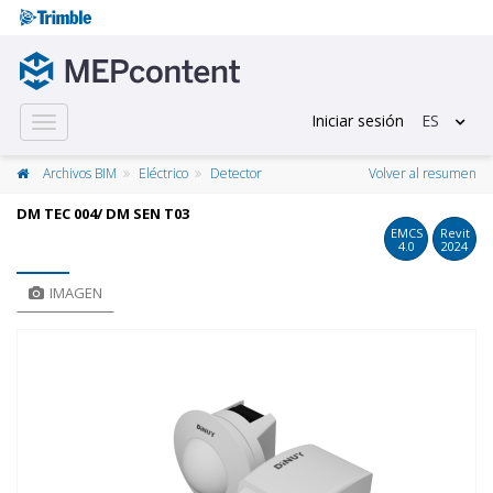
Iniciar sesión
ES
Toggle
navigation
Archivos BIM
Eléctrico
Detector
Volver al resumen
DM TEC 004/ DM SEN T03
EMCS
Revit
4.0
2024
IMAGEN