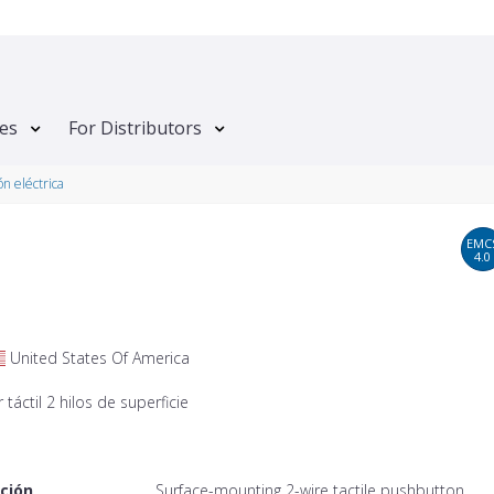
tes
For Distributors
ón eléctrica
EMC
4.0
United States Of America
 táctil 2 hilos de superficie
ción
Surface-mounting 2-wire tactile pushbutton