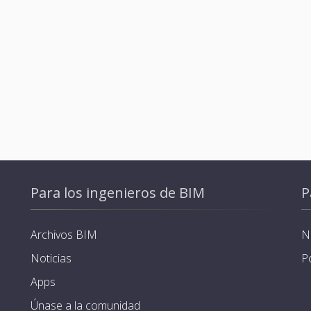
Para los ingenieros de BIM
P
Archivos BIM
N
Noticias
P
Apps
Únase a la comunidad