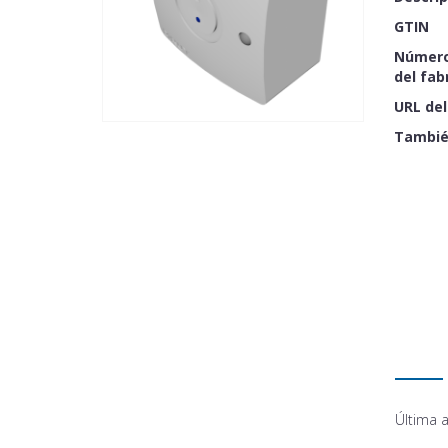
GTIN
Número
del fab
URL del
Tambié
Última a