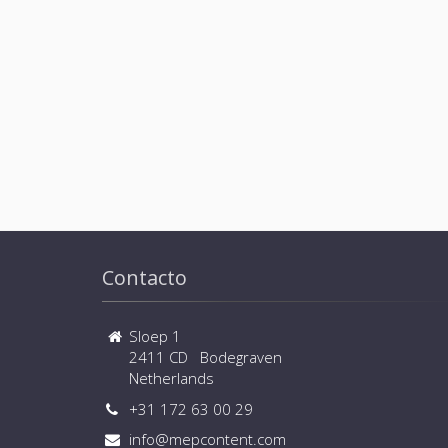
Contacto
Sloep 1
2411 CD Bodegraven
Netherlands
+31 172 63 00 29
info@mepcontent.com