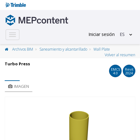
Iniciar sesión
ES
Toggle
navigation
Archivos BIM
Saneamiento y alcantarillado
Wall Plate
Volver al resumen
Turbo Press
EMCS
Revit
4.0
2024
IMAGEN