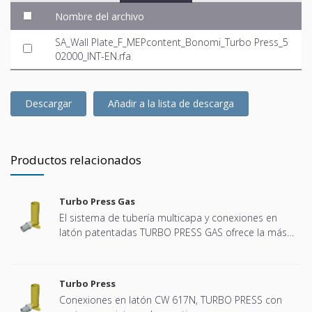
Nombre del archivo
SA_Wall Plate_F_MEPcontent_Bonomi_Turbo Press_5
02000_INT-EN.rfa
Descargar
Añadir a la lista de descarga
Productos relacionados
Turbo Press Gas
El sistema de tubería multicapa y conexiones en
latón patentadas TURBO PRESS GAS ofrece la más
amplia garantía por instalaciones gas de uso
domestico, Las características del sistema lo rinden
particularmente simple y fiable en la realización de
Turbo Press
nuevas instalaciones y muy practico cuando se
Conexiones en latón CW 617N, TURBO PRESS con
cambian las existentes. Tubos y racores se