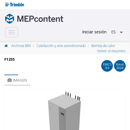
Iniciar sesión
ES
Toggle
navigation
Archivos BIM
Calefacción y aire acondicionado
Bomba de calor
Volver al resumen
F1255
EMCS
Revit
4.0
2024
IMAGEN