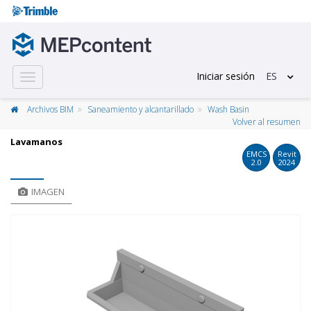
Iniciar sesión
ES
Toggle
navigation
Archivos BIM
Saneamiento y alcantarillado
Wash Basin
Volver al resumen
Lavamanos
EMCS
Revit
2.0
2024
IMAGEN