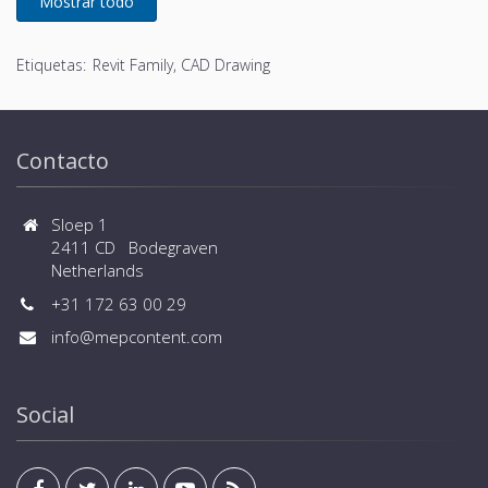
Etiquetas:
Revit Family, CAD Drawing
Contacto
Sloep 1
2411 CD Bodegraven
Netherlands
+31 172 63 00 29
info@mepcontent.com
Social