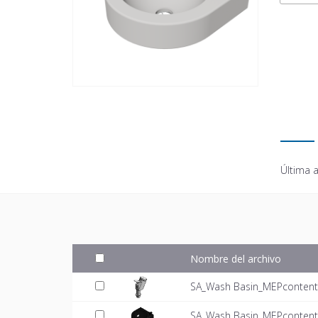
Última a
Nombre del archivo
SA_Wash Basin_MEPcontent_F
SA_Wash Basin_MEPcontent_