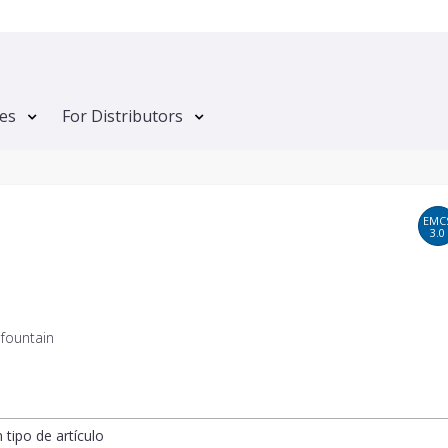
tes
For Distributors
EMC
3.0
 fountain
n tipo de artículo