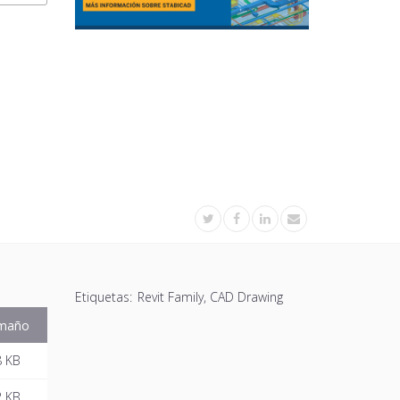
Etiquetas:
Revit Family, CAD Drawing
maño
8 KB
2 KB