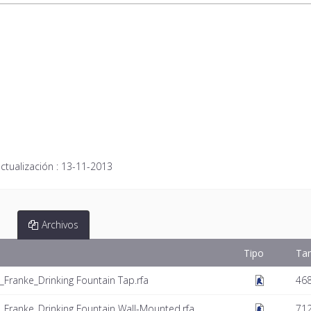
ctualización :
13-11-2013
Archivos
Tipo
Ta
ranke_Drinking Fountain Tap.rfa
46
Franke_Drinking Fountain Wall-Mounted.rfa
71