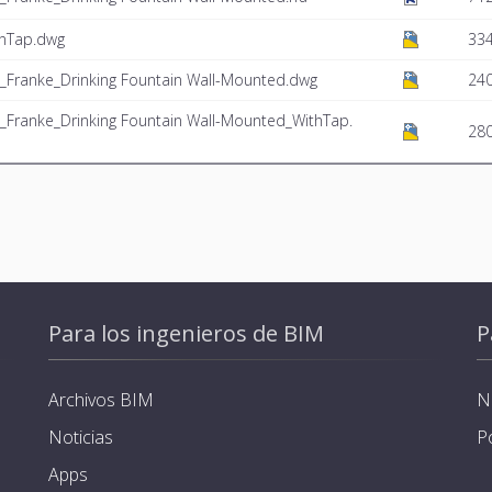
inTap.dwg
334
Franke_Drinking Fountain Wall-Mounted.dwg
240
Franke_Drinking Fountain Wall-Mounted_WithTap.
28
Para los ingenieros de BIM
P
Archivos BIM
N
Noticias
P
Apps