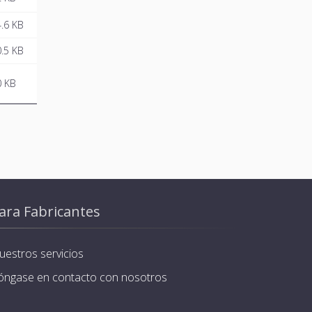
.6 KB
.5 KB
0 KB
ara Fabricantes
uestros servicios
óngase en contacto con nosotros