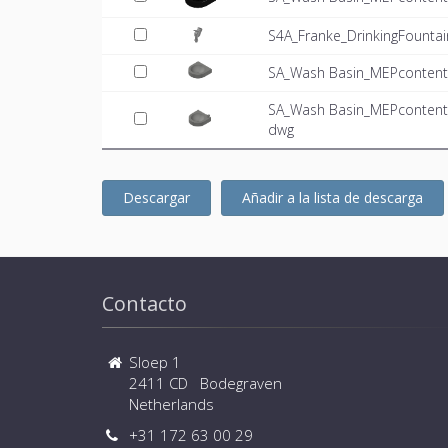
S4A_Franke_DrinkingFounta
SA_Wash Basin_MEPcontent_
SA_Wash Basin_MEPcontent_
dwg
Descargar
Añadir a la lista de descarga
Contacto
Sloep 1
2411 CD Bodegraven
Netherlands
+31 172 63 00 29