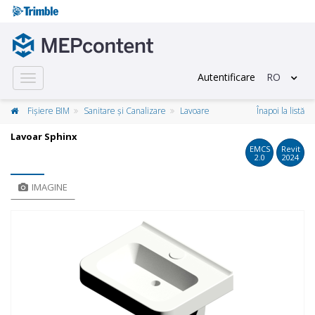
Autentificare
RO
Toggle
navigation
Fișiere BIM
Sanitare și Canalizare
Lavoare
Înapoi la listă
Lavoar Sphinx
EMCS
Revit
2.0
2024
IMAGINE