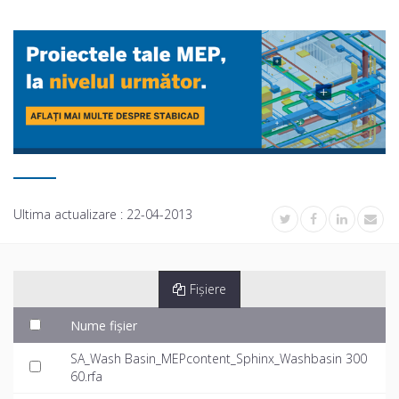
Ultima actualizare :
22-04-2013
Fișiere
Nume fișier
SA_Wash Basin_MEPcontent_Sphinx_Washbasin 300
60.rfa