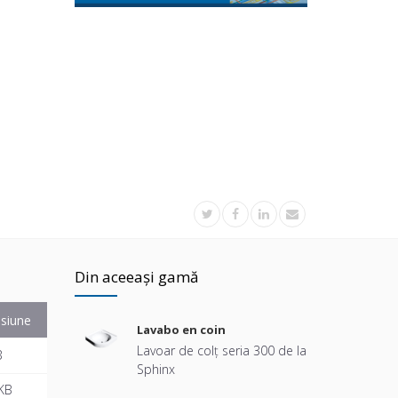
Din aceeași gamă
siune
Lavabo en coin
Lavoar de colț seria 300 de la
B
Sphinx
KB