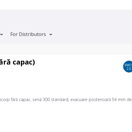
For Distributors
ără capac)
EMC
2.0
icorp fără capac, seria 300 standard, evacuare posterioară 54 mm de