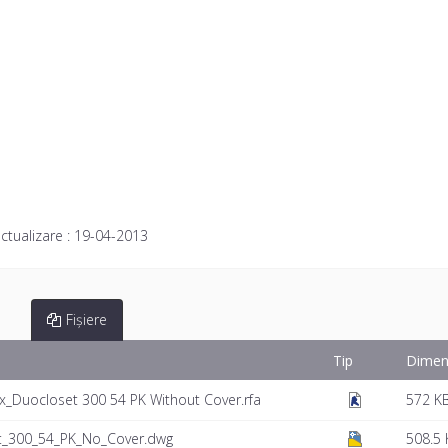
ctualizare :
19-04-2013
Fișiere
Tip
Dimen
x_Duocloset 300 54 PK Without Cover.rfa
572 K
et_300_54_PK_No_Cover.dwg
508.5 