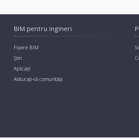
BIM pentru ingineri
P
Fișiere BIM
Se
Știri
C
Aplicații
Alăturați-vă comunității