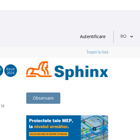
RO
Autentificare
Înapoi la listă
S
Revit
2024
Observare
 la