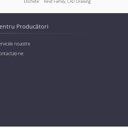
Etichete:
Revit Family, CAD Drawing
entru Producători
rviciile noastre
ontactați-ne