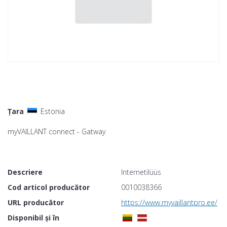
Țara
Estonia
myVAILLANT connect - Gatway
Descriere
Internetilüüs
Cod articol producător
0010038366
URL producător
https://www.myvaillantpro.ee/to
Disponibil și în