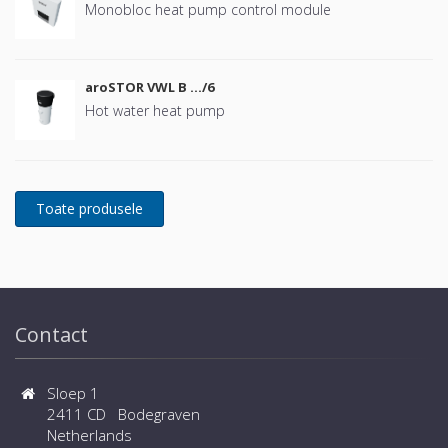
Monobloc heat pump control module
aroSTOR VWL B …/6
Hot water heat pump
Contact
Sloep 1
2411 CD Bodegraven
Netherlands