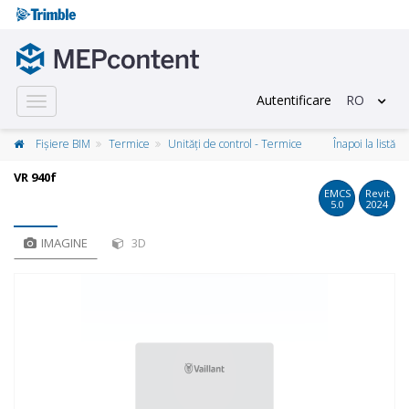
Autentificare
RO
Toggle
navigation
Fișiere BIM
Termice
Unități de control - Termice
Înapoi la listă
VR 940f
EMCS
Revit
5.0
2024
IMAGINE
3D