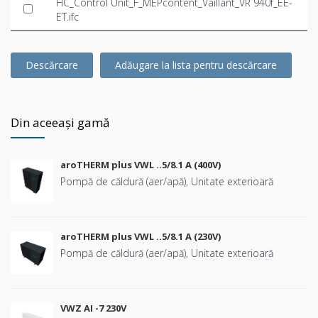
HC_Control Unit_F_MEPcontent_Vaillant_VR 940f_EE-
ET.ifc
Descărcare
Adăugare la lista pentru descărcare
Din aceeași gamă
aroTHERM plus VWL ..5/8.1 A (400V)
Pompă de căldură (aer/apă), Unitate exterioară
aroTHERM plus VWL ..5/8.1 A (230V)
Pompă de căldură (aer/apă), Unitate exterioară
VWZ AI -7 230V