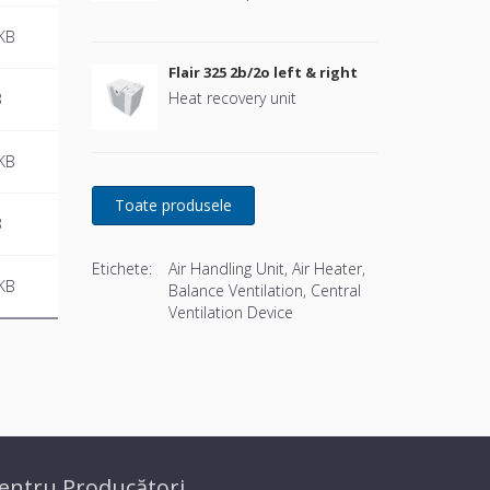
KB
Flair 325 2b/2o left & right
Heat recovery unit
B
KB
B
Etichete:
Air Handling Unit, Air Heater,
KB
Balance Ventilation, Central
Ventilation Device
entru Producători