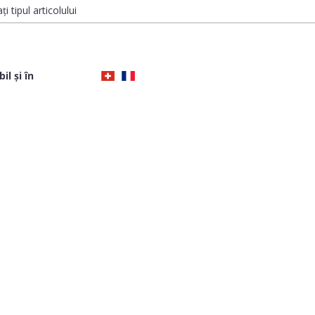
ți tipul articolului
il și în