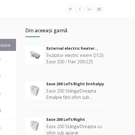
Din aceeași gamă
siune
External electric heater
D125 Ease 200 / Flair 200/225
Încălzitor electric extern D125
B
Ease 200 / Flair 200/225
B
Ease 200 Left/Right Enthalpy
Ease 200 Stânga/Dreapta
B
Entalpie fără sifon sub
dispozitiv
B
Ease 200 Left/Right
Ease 200 Stânga/Dreapta cu
B
sifon sub aparat