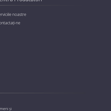
rviciile noastre
ontactați-ne
meni și