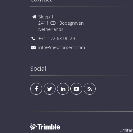
Sloep 1
2411 CD Bodegraven
Netherlands
+31 172 63 00 29
info@mepcontent.com
Social
Limita