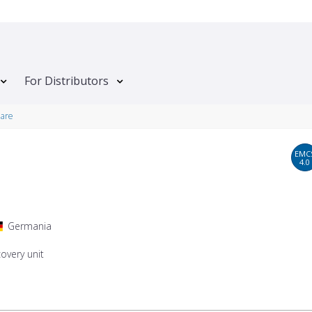
For Distributors
lare
EMC
4.0
Germania
overy unit