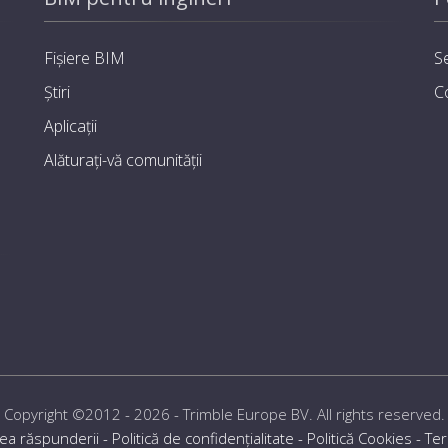
Fișiere BIM
Se
Știri
C
Aplicații
Alăturați-vă comunității
Copyright ©2012 - 2026 -
Trimble Europe BV
. All rights reserved.
rea răspunderii
-
Politică de confidențialitate
-
Politică Cookies
-
Ter