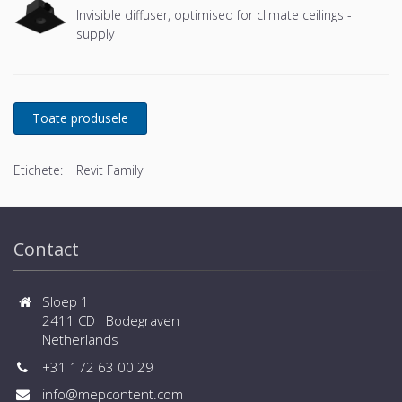
Invisible diffuser, optimised for climate ceilings -
supply
Etichete:
Revit Family
Contact
Sloep 1
2411 CD Bodegraven
Netherlands
+31 172 63 00 29
info@mepcontent.com