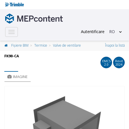
Autentificare
RO
Toggle
navigation
Fișiere BIM
Termice
Valve de ventilare
Înapoi la listă
FK90-CA
EMCS
Revit
2.0
2024
IMAGINE