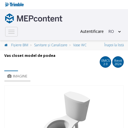
Autentificare
RO
Toggle
navigation
Fișiere BIM
Sanitare și Canalizare
Vase WC
Înapoi la listă
Vas closet model de podea
EMCS
Revit
2.0
2024
IMAGINE