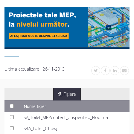
Ultima actualizare :
26-11-2013
Fișiere
Nume fișier
SA_Toilet_MEPcontent_Unspecified_Floor.rfa
S4A_Toilet_01.dwg