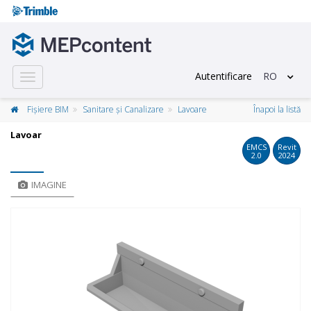
Autentificare
RO
Toggle
navigation
Fișiere BIM
Sanitare și Canalizare
Lavoare
Înapoi la listă
Lavoar
EMCS
Revit
2.0
2024
IMAGINE