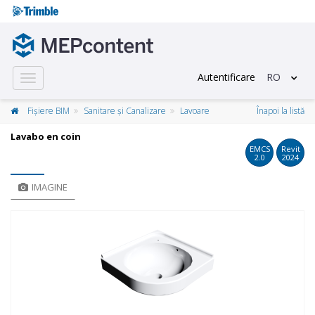
Autentificare
RO
Toggle
navigation
Fișiere BIM
Sanitare și Canalizare
Lavoare
Înapoi la listă
Lavabo en coin
EMCS
Revit
2.0
2024
IMAGINE