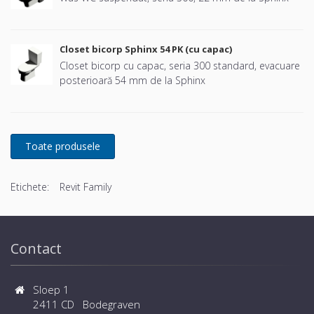
Closet bicorp Sphinx 54 PK (cu capac)
Closet bicorp cu capac, seria 300 standard, evacuare
posterioară 54 mm de la Sphinx
Etichete:
Revit Family
Contact
Sloep 1
2411 CD Bodegraven