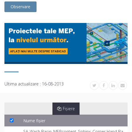
Observare
Ultima actualizare :
16-08-2013
Fișiere
Nume fișier
SA_Wash Basin_MEPcontent_Sphinx_Corner Hand Ba