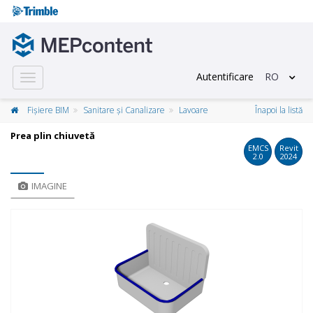
Autentificare
RO
Toggle
navigation
Fișiere BIM
Sanitare și Canalizare
Lavoare
Înapoi la listă
Prea plin chiuvetă
EMCS
Revit
2.0
2024
IMAGINE