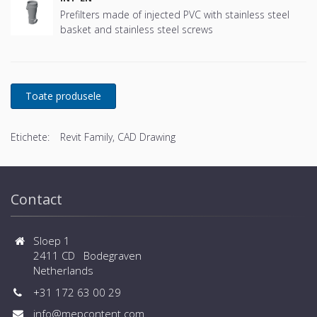
Prefilters made of injected PVC with stainless steel
basket and stainless steel screws
Etichete:
Revit Family, CAD Drawing
Contact
Sloep 1
2411 CD Bodegraven
Netherlands
+31 172 63 00 29
info@mepcontent.com