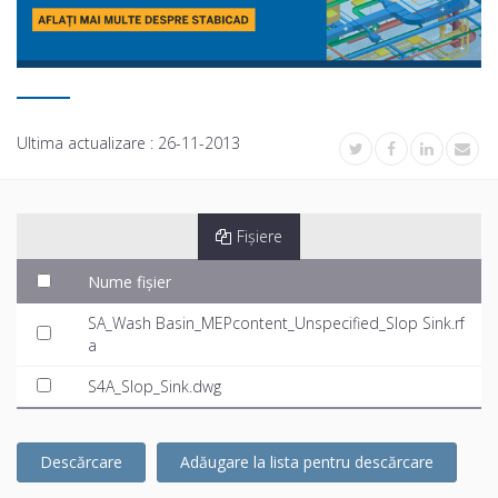
Ultima actualizare :
26-11-2013
Fișiere
Nume fișier
SA_Wash Basin_MEPcontent_Unspecified_Slop Sink.rf
a
S4A_Slop_Sink.dwg
Descărcare
Adăugare la lista pentru descărcare