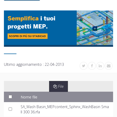
Ultimo aggiornamento :
22-04-2013
File
Nome file
SA_Wash Basin_MEPcontent_Sphinx_WashBasin Sma
ll 300 36.rfa