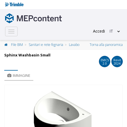
Accedi
IT
Toggle
navigation
File BIM
Sanitari e rete fognaria
Lavabo
Torna alla panoramica
Sphinx Washbasin Small
EMCS
Revit
2.0
2024
IMMAGINE