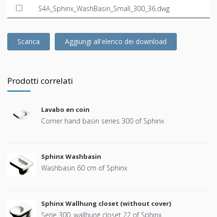
S4A_Sphinx_WashBasin_Small_300_36.dwg
Scarica
Aggiungi all'elenco dei download
Prodotti correlati
Lavabo en coin
Corner hand basin series 300 of Sphinx
Sphinx Washbasin
Washbasin 60 cm of Sphinx
Sphinx Wallhung closet (without cover)
Serie 300, wallhung closet 22 of Sphinx