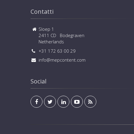
Contatti
Sloep 1
2411 CD Bodegraven
Netherlands
+31 172 63 00 29
info@mepcontent.com
Social