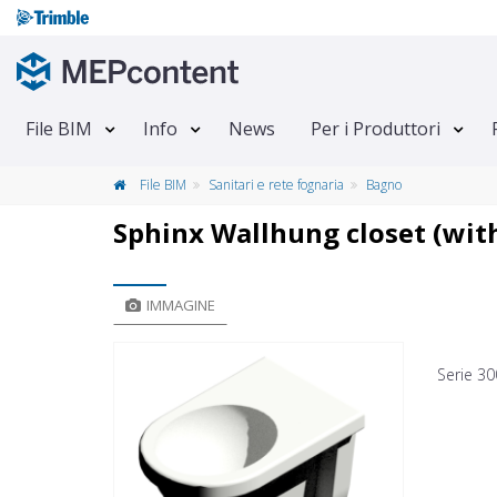
File BIM
Info
News
Per i Produttori
File BIM
Sanitari e rete fognaria
Bagno
Sphinx Wallhung closet (wit
IMMAGINE
Serie 30