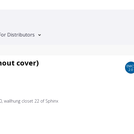
For Distributors
hout cover)
EMC
2.0
0, wallhung closet 22 of Sphinx