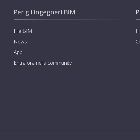
Per gli ingegneri BIM
P
File BIM
I 
News
C
App
Entra ora nella community