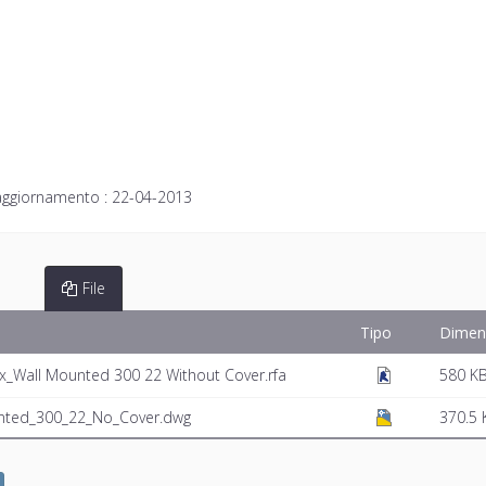
aggiornamento :
22-04-2013
File
Tipo
Dimen
x_Wall Mounted 300 22 Without Cover.rfa
580 K
unted_300_22_No_Cover.dwg
370.5 