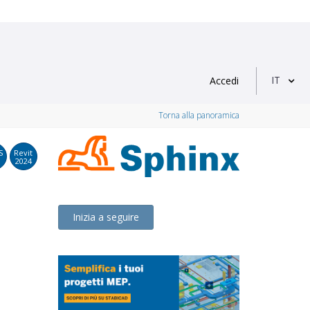
IT
Accedi
Torna alla panoramica
S
Revit
2024
Inizia a seguire