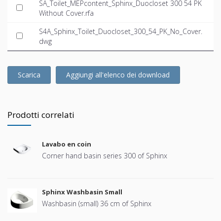
SA_Toilet_MEPcontent_Sphinx_Duocloset 300 54 PK
Without Cover.rfa
S4A_Sphinx_Toilet_Duocloset_300_54_PK_No_Cover.
dwg
Scarica
Aggiungi all'elenco dei download
Prodotti correlati
Lavabo en coin
Corner hand basin series 300 of Sphinx
Sphinx Washbasin Small
Washbasin (small) 36 cm of Sphinx