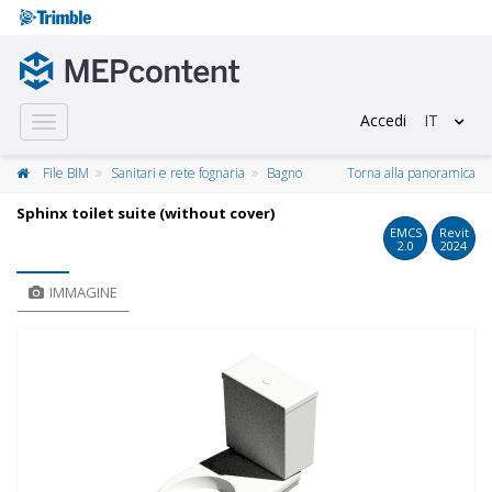
Accedi
IT
Toggle
navigation
File BIM
Sanitari e rete fognaria
Bagno
Torna alla panoramica
Sphinx toilet suite (without cover)
EMCS
Revit
2.0
2024
IMMAGINE