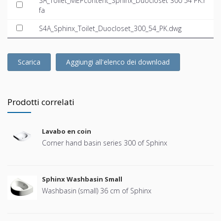
SA_Toilet_MEPcontent_Sphinx_Duocloset 300 54 PK.r
fa
S4A_Sphinx_Toilet_Duocloset_300_54_PK.dwg
Scarica
Aggiungi all'elenco dei download
Prodotti correlati
Lavabo en coin
Corner hand basin series 300 of Sphinx
Sphinx Washbasin Small
Washbasin (small) 36 cm of Sphinx