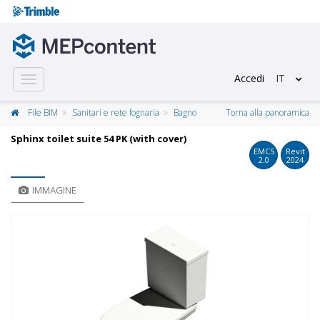
Accedi
IT
Toggle
navigation
File BIM
Sanitari e rete fognaria
Bagno
Torna alla panoramica
Sphinx toilet suite 54 PK (with cover)
EMCS
Revit
2.0
2024
IMMAGINE