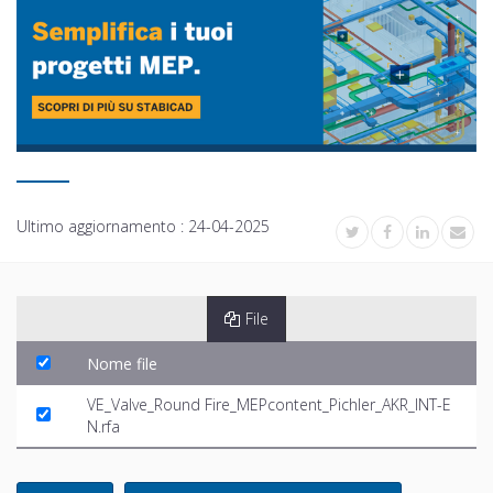
Ultimo aggiornamento :
24-04-2025
File
Nome file
VE_Valve_Round Fire_MEPcontent_Pichler_AKR_INT-E
N.rfa