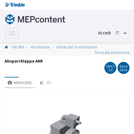
Accedi
IT
Toggle
navigation
File BIM
Ventilazione
Valvola per la ventilazione
Torna alla panoramica
Absperrklappe AKR
EMCS
Revit
5.0
2024
IMMAGINE
3D