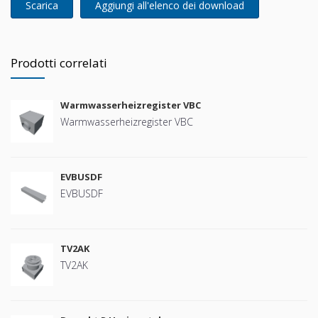
Scarica
Aggiungi all'elenco dei download
Prodotti correlati
Warmwasserheizregister VBC
Warmwasserheizregister VBC
EVBUSDF
EVBUSDF
TV2AK
TV2AK