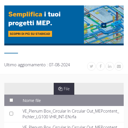
Ultimo aggiornamento :
07-08-2024
File
Nome file
VE_Plenum Box_Circular In Circular Out_MEPcontent_
Pichler_LG100 VHR_INT-EN.rfa
VE_Plenum Box_Circular In Circular Out_MEPcontent_