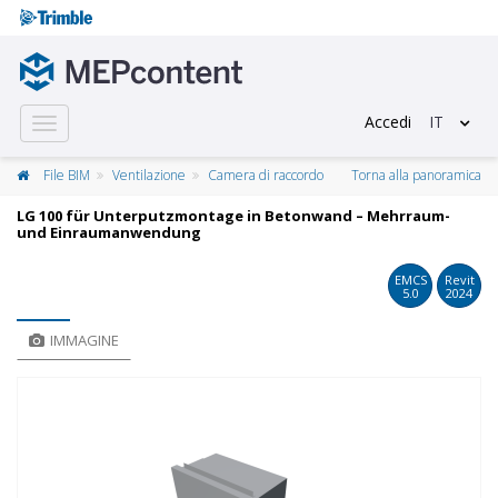
Accedi
IT
Toggle
navigation
File BIM
Ventilazione
Camera di raccordo
Torna alla panoramica
LG 100 für Unterputzmontage in Betonwand – Mehrraum-
und Einraumanwendung
EMCS
Revit
5.0
2024
IMMAGINE