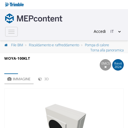
Accedi
IT
Toggle
navigation
File BIM
Riscaldamento e raffreddamento
Pompa di calore
Torna alla panoramica
WOYA-100KLT
EMCS
Revit
2024
IMMAGINE
3D