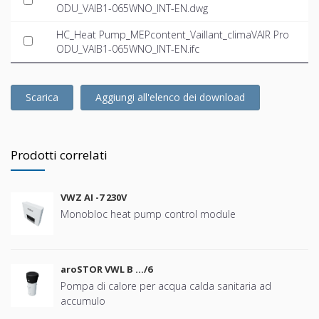
ODU_VAIB1-065WNO_INT-EN.dwg
HC_Heat Pump_MEPcontent_Vaillant_climaVAIR Pro
ODU_VAIB1-065WNO_INT-EN.ifc
Scarica
Aggiungi all'elenco dei download
Prodotti correlati
VWZ AI -7 230V
Monobloc heat pump control module
aroSTOR VWL B …/6
Pompa di calore per acqua calda sanitaria ad
accumulo