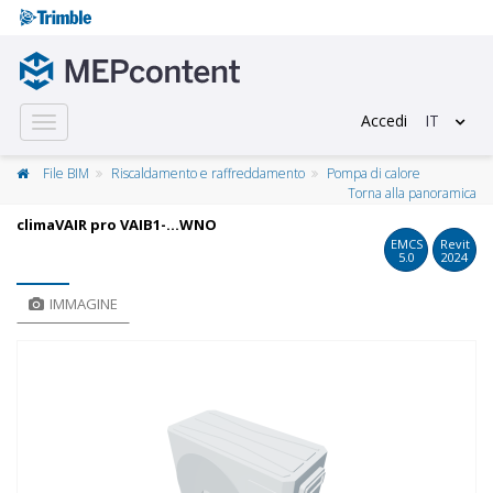
Accedi
IT
Toggle
navigation
File BIM
Riscaldamento e raffreddamento
Pompa di calore
Torna alla panoramica
climaVAIR pro VAIB1-…WNO
EMCS
Revit
5.0
2024
IMMAGINE