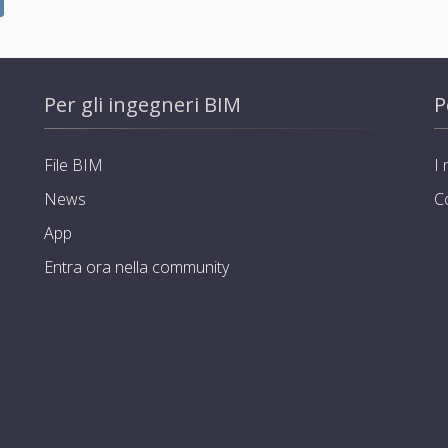
Per gli ingegneri BIM
P
File BIM
I 
News
C
App
Entra ora nella community