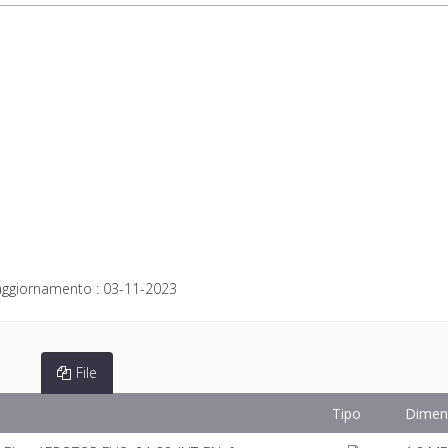
aggiornamento :
03-11-2023
File
Tipo
Dimen