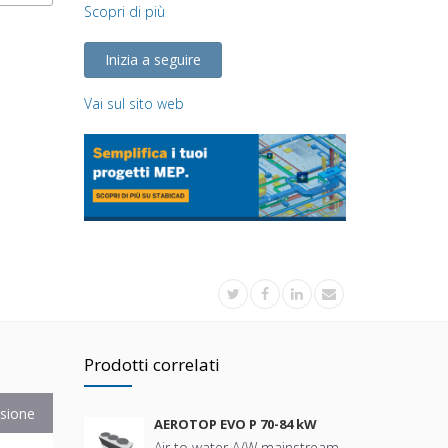
Scopri di più
Inizia a seguire
Vai sul sito web
Prodotti correlati
sione
AEROTOP EVO P 70-84 kW
Air to water A/W mainstream