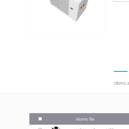
Ultimo 
Nome file