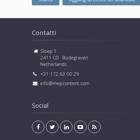
Contatti
Sloep 1
2411 CD Bodegraven
Netherlands
+31 172 63 00 29
info@mepcontent.com
Social