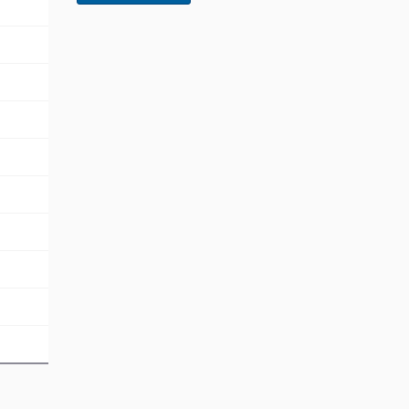
B
B
B
B
B
B
B
B
B
B