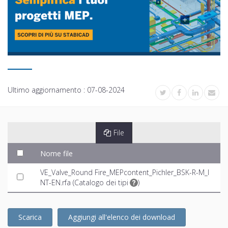
Ultimo aggiornamento :
07-08-2024
File
Nome file
VE_Valve_Round Fire_MEPcontent_Pichler_BSK-R-M_I
NT-EN.rfa (
Catalogo dei tipi
)
Scarica
Aggiungi all'elenco dei download