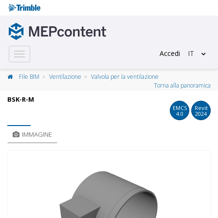
Accedi
IT
Toggle
navigation
File BIM
Ventilazione
Valvola per la ventilazione
Torna alla panoramica
BSK-R-M
EMCS
Revit
4.0
2024
IMMAGINE