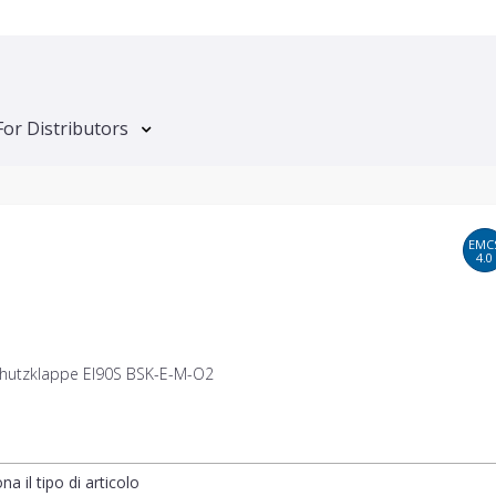
For Distributors
EMC
4.0
hutzklappe EI90S BSK-E-M-O2
na il tipo di articolo