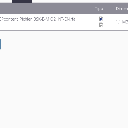
Tipo
Dimen
EPcontent_Pichler_BSK-E-M O2_INT-EN.rfa
1.1 M