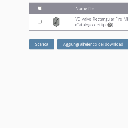
Nome file
VE_Valve_Rectangular Fire_M
(
Catalogo dei tipi
)
Scarica
Aggiungi all'elenco dei download