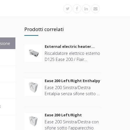
Prodotti correlati
sione
External electric heater
D125 Ease 200 / Flair 200/225
Riscaldatore elettrico esterno
B
D125 Ease 200 / Flair
200/225
B
Ease 200 Left/Right Enthalpy
Ease 200 Sinistra/Destra
B
Entalpia senza sifone sotto il
dispositivo
B
Ease 200 Left/Right
Ease 200 Sinistra/Destra con
B
sifone sotto l'apparecchio