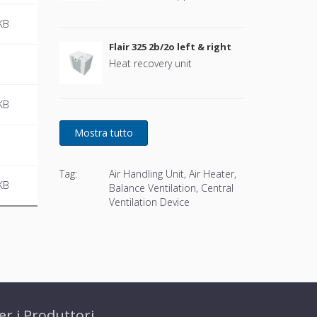
KB
Flair 325 2b/2o left & right
Heat recovery unit
B
KB
B
Tag:
Air Handling Unit, Air Heater,
KB
Balance Ventilation, Central
Ventilation Device
er i Produttori