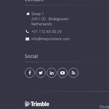
Sloep 1
2411 CD Bodegraven
Netherlands
+31 172 63 00 29
info@mepcontent.com
Social
Discl