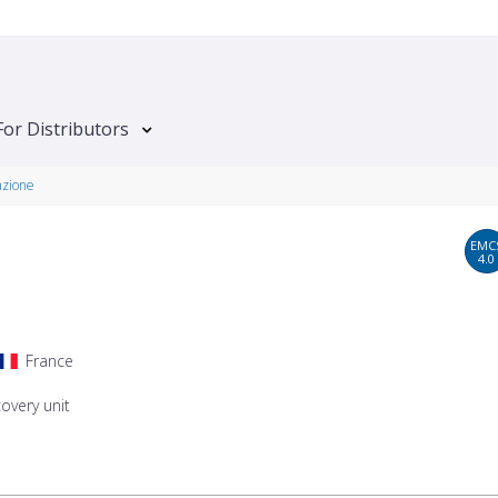
For Distributors
azione
EMC
4.0
France
overy unit