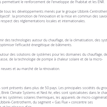
s permettant le renforcement de l'enveloppe de l'habitat et les ENR.
ne de tous les développements menés par le groupe Ubbink-Centrother
jectif : la promotion de l'innovation et la mise en commun des savoir
spect des réglementations locales et internationales.
ir des technologies autour du chauffage, de la climatisation, des sy
ptimiser l’efficacité énergétique de bâtiments.
 autour des solutions de systèmes pour les domaines du chauffage, d
omasse, de la technologie de pompe à chaleur solaire et de la micro-
s neuves et au marché de la rénovation.
s sont présents dans plus de 50 pays. Les principales sociétés du gr
 Brink Climate Systems et Ned Air, elles sont spécialisées dans le cha
le les systèmes solaires thermiques, les appareils de micro-cogénérat
e Ubbink-Centrotherm, du segment « Gas Flue » concentre ses
et les réseaux d’air.