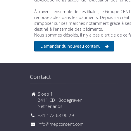
À travers l'ensemble de ses filiales, le Groupe CEN
renouvelables dans les bâtiments. Depuis sa créati
s'imposer sur ses marchés notamment grâce à ses 
destiné à l'ensemble des bâtiments.
Nous sommes désolés, il n'y a pas d'article de ce 
Demander du nouveau contenu
Contact
Sloep 1
2411 CD Bodegraven
Netherlands
+31 172 63 00 29
info@mepcontent.com