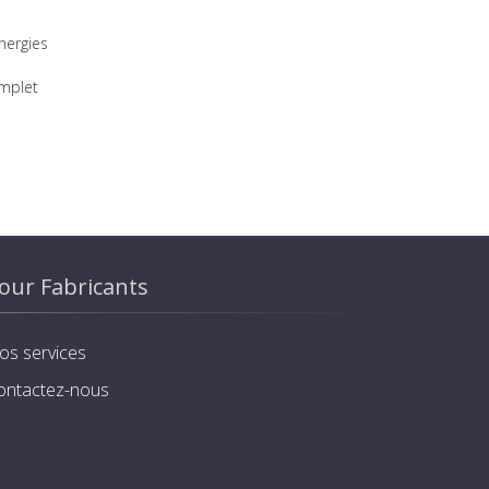
nergies
omplet
our Fabricants
os services
ontactez-nous