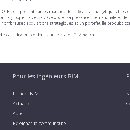
TROTEC est présent sur les marchés de l'efficacité énergétique et les é
on, le groupe n'a cessé développer sa présence internationale et de
nombreuses acquisitions stratégiques et un portefeuille produits c
fabricant disponible dans United States Of America
Pour les ingénieurs BIM
P
Fichiers BIM
N
Actualités
C
Apps
Rejoignez la communauté