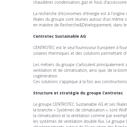
chaudières condensation, gaz et fioul; d'accessoire
La recherche d'économies d'énergie est à l'origi
filiales du groupe sont réunies autour d'un même ob
en matière de Recherche&Développement, dans le re
Centrotec Sustainable AG
CENTROTEC est le seul fournisseur Européen à fourn
solaires thermiques et des solutions permettant d’o
Les métiers du groupe s'articulent principalement
ventilation et de climatisation, ainsi que, de la bi
cogénération.
Ces solutions s'applique à la fois aux construction
Structure et stratégie du groupe Centrotec
Le groupe CENTROTEC Sustainable AG et ses filiale
la branche « Systèmes de climatisation », sont Wolf,
la climatisation et la ventilation comme par exemp
les systèmes de ventilation double-flux. Le group
développements autour de l’évacuation des fumées 