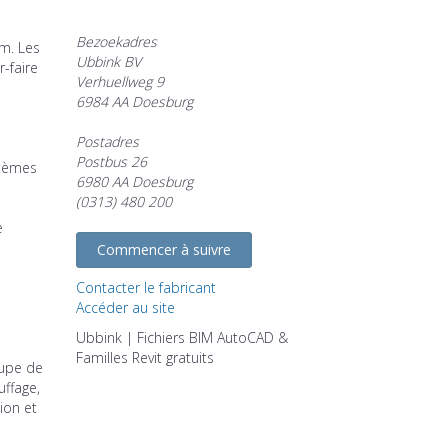
Bezoekadres
m. Les
Ubbink BV
-faire
Verhuellweg 9
6984 AA Doesburg
Postadres
Postbus 26
stèmes
6980 AA Doesburg
(0313) 480 200
e
Commencer à suivre
Contacter le fabricant
Accéder au site
Ubbink | Fichiers BIM AutoCAD &
Familles Revit gratuits
oupe de
uffage,
ion et