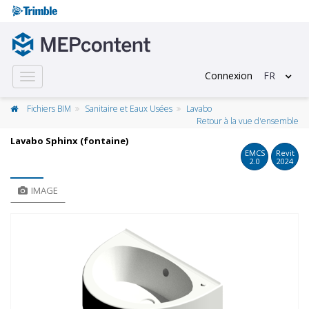
Connexion
FR
Toggle
navigation
Fichiers BIM
Sanitaire et Eaux Usées
Lavabo
Retour à la vue d'ensemble
Lavabo Sphinx (fontaine)
EMCS
Revit
2.0
2024
IMAGE