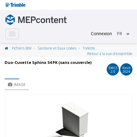
Connexion
FR
Toggle
navigation
Fichiers BIM
Sanitaire et Eaux Usées
Toilette
Retour à la vue d'ensemble
Duo-Cuvette Sphinx 54 PK (sans couvercle)
EMCS
Revit
2.0
2024
IMAGE