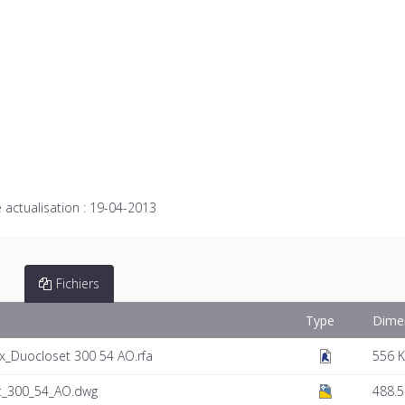
 actualisation :
19-04-2013
Fichiers
Type
Dime
x_Duocloset 300 54 AO.rfa
556 
et_300_54_AO.dwg
488.5