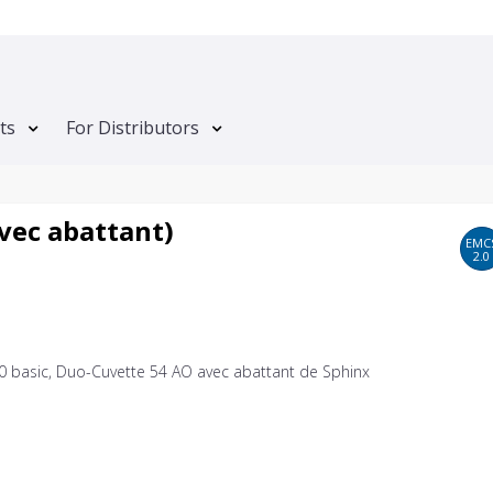
ts
For Distributors
vec abattant)
EMC
2.0
00 basic, Duo-Cuvette 54 AO avec abattant de Sphinx