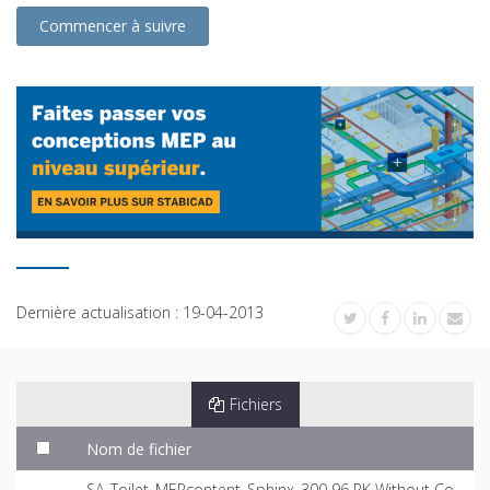
Commencer à suivre
Dernière actualisation :
19-04-2013
Fichiers
Nom de fichier
SA_Toilet_MEPcontent_Sphinx_300 96 PK Without Co