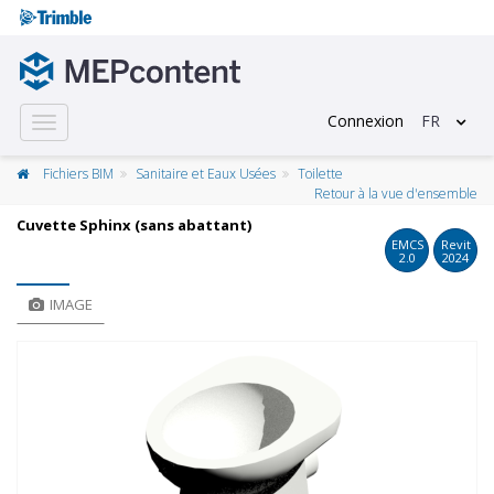
Connexion
FR
Toggle
navigation
Fichiers BIM
Sanitaire et Eaux Usées
Toilette
Retour à la vue d'ensemble
Cuvette Sphinx (sans abattant)
EMCS
Revit
2.0
2024
IMAGE