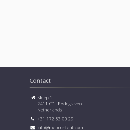
Contact
Sloep 1
2411 CD Bodegraven
Netherlands
+31 172 63 00 29
info@mepcontent.com