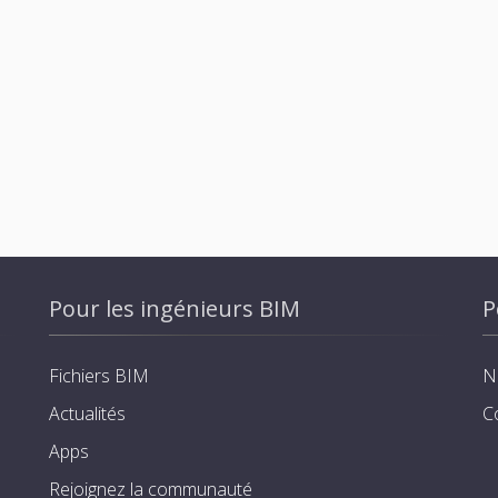
Pour les ingénieurs BIM
P
Fichiers BIM
N
Actualités
C
Apps
Rejoignez la communauté