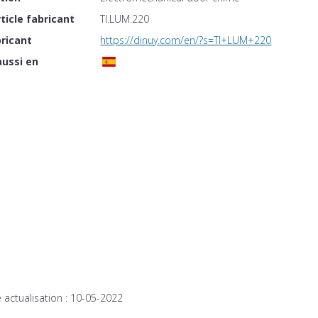
ticle fabricant
TI.LUM.220
ricant
https://dinuy.com/en/?s=TI+LUM+220
aussi en
 actualisation :
10-05-2022