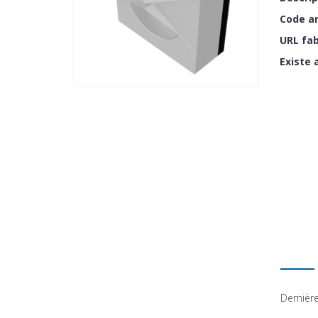
Code ar
URL fab
Existe 
Dernière