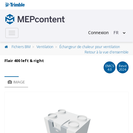
Connexion
FR
Toggle
navigation
Fichiers BIM
Ventilation
Échangeur de chaleur pour ventilation
Retour à la vue d'ensemble
Flair 400 left & right
EMCS
Revit
4.0
2024
IMAGE