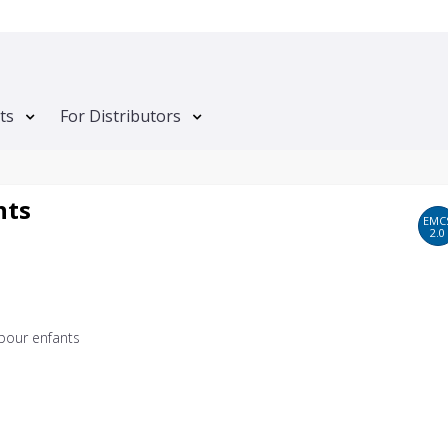
ts
For Distributors
nts
EMC
2.0
pour enfants