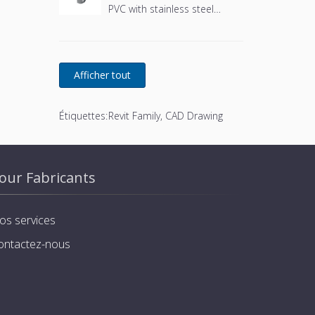
PVC with stainless steel
basket and stainless steel
screws
Étiquettes:
Revit Family, CAD Drawing
our Fabricants
os services
ontactez-nous