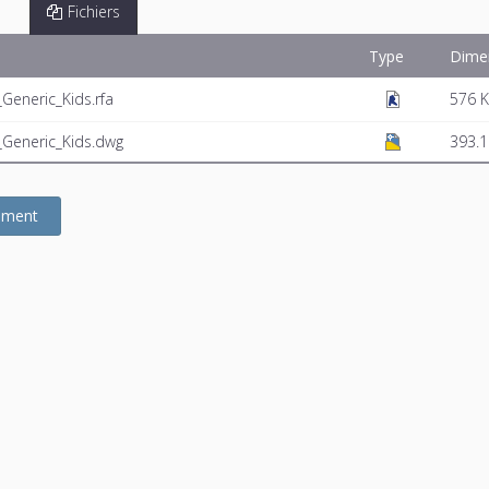
Fichiers
Type
Dime
eneric_Kids.rfa
576 
Generic_Kids.dwg
393.1
gement