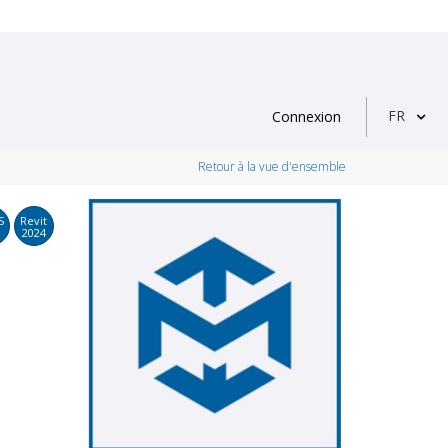
FR
Connexion
Retour à la vue d'ensemble
S
Revit
2024