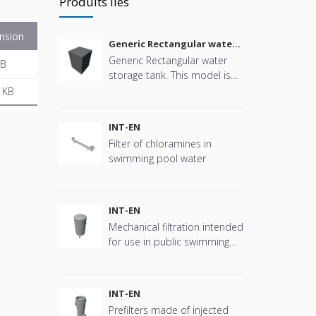
Produits liés
nsion
Generic Rectangular water
storage tank
Generic Rectangular water
KB
storage tank. This model is
parametric in size, connector
 KB
positions and more offering
great flexibility.
INT-EN
Filter of chloramines in
swimming pool water
INT-EN
Mechanical filtration intended
for use in public swimming
pools
INT-EN
Prefilters made of injected