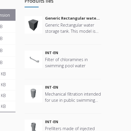
Produits liés
nsion
Generic Rectangular water
storage tank
Generic Rectangular water
KB
storage tank. This model is
parametric in size, connector
KB
positions and more offering
great flexibility.
KB
INT-EN
Filter of chloramines in
KB
swimming pool water
 KB
 KB
INT-EN
Mechanical filtration intended
 KB
for use in public swimming
 KB
pools
INT-EN
Prefilters made of injected