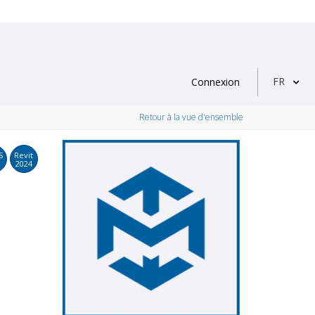
FR
Connexion
Retour à la vue d'ensemble
S
Revit
2024