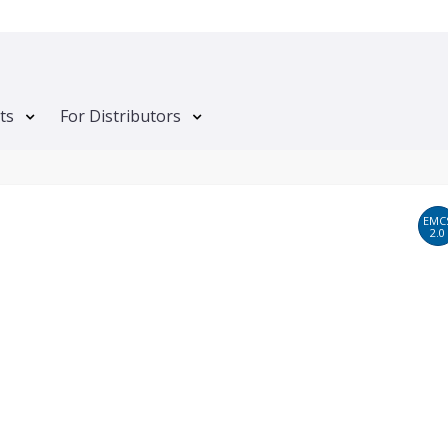
ts
For Distributors
EMC
2.0