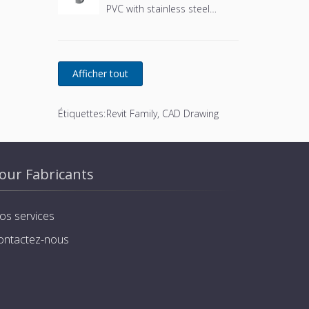
PVC with stainless steel
basket and stainless steel
screws
Étiquettes:
Revit Family, CAD Drawing
our Fabricants
os services
ontactez-nous