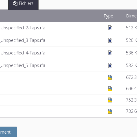
Fichiers
Type
Dime
nspecified_2-Taps.rfa
512 
nspecified_3-Taps.rfa
520 
nspecified_4-Taps.rfa
536 
nspecified_5-Taps.rfa
532 
g
672.3
g
696.4
g
752.3
g
732.6
gement