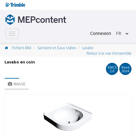
Connexion
FR
Toggle
navigation
Fichiers BIM
Sanitaire et Eaux Usées
Lavabo
Retour à la vue d'ensemble
Lavabo en coin
EMCS
Revit
2.0
2024
IMAGE