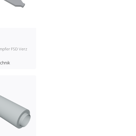
ämpfer FSD Verz
echnik