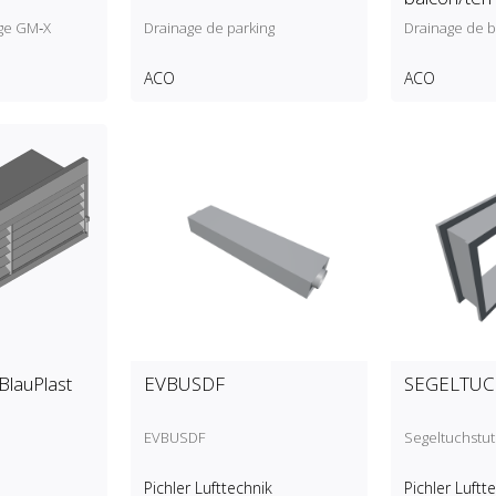
ge GM‑X
Drainage de parking
Drainage de b
ACO
ACO
]BlauPlast
EVBUSDF
SEGELTU
EVBUSDF
Segeltuchstu
Pichler Lufttechnik
Pichler Luftt