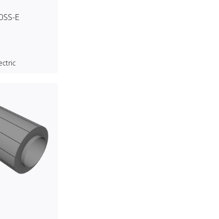
0SS-E
ectric