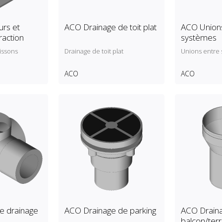
urs et
ACO Drainage de toit plat
ACO Unions
raction
systèmes
aissons
Drainage de toit plat
Unions entre
ACO
ACO
e drainage
ACO Drainage de parking
ACO Drain
balcon/ter