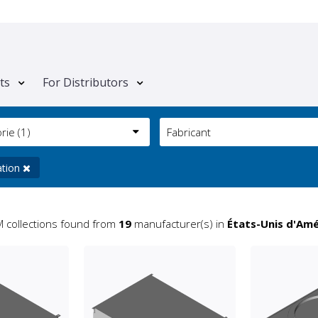
ts
For Distributors
orie
(1)
Fabricant
ation
 collections found from
19
manufacturer(s) in
États-Unis d'Am