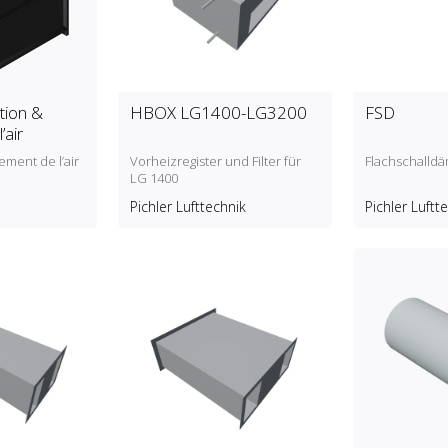
ation &
HBOX LG1400-LG3200
FSD
’air
tement de l’air
Vorheizregister und Filter für
Flachschalld
LG 1400
Pichler Lufttechnik
Pichler Luftt