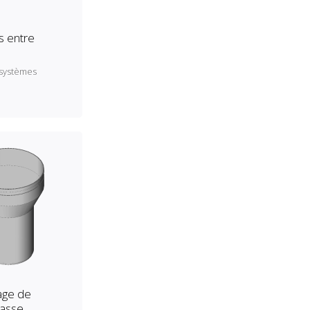
 entre
 systèmes
age de
rasse