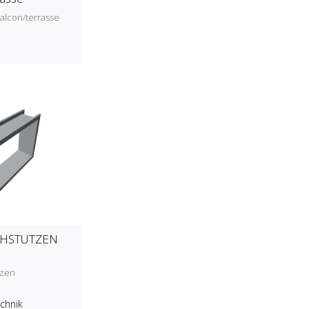
alcon/terrasse
CHSTUTZEN
tzen
echnik