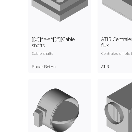
[[#]]**-**[[#]]Cable
ATIB Centrale
shafts
flux
Cable shafts
Centrales simple 
Bauer Beton
ATIB