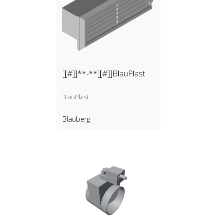
[[#]]**-**[[#]]BlauPlast
BlauPlast
Blauberg