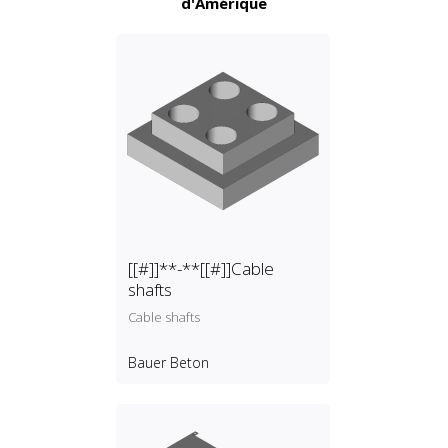
d'Amérique
[[#]]**-**[[#]]Cable
shafts
Cable shafts
Bauer Beton