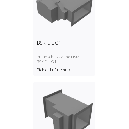
BSK-E-L O1
Brandschutzklappe EI90S
BSK‑E‑L‑O1
Pichler Lufttechnik