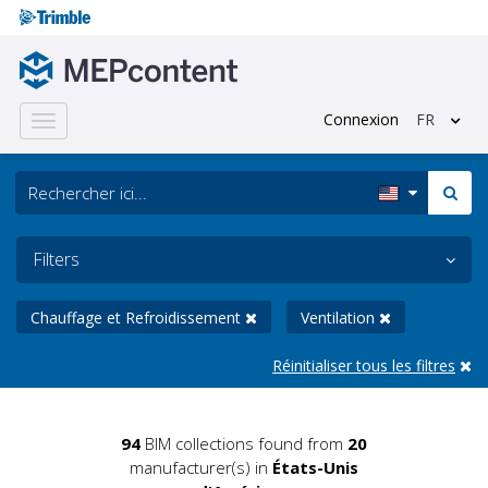
Connexion
FR
Toggle
navigation
Filters
Chauffage et Refroidissement
Ventilation
Réinitialiser tous les filtres
94
BIM collections found from
20
manufacturer(s) in
États-Unis