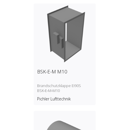
BSK-E-M M10
Brandschutzklappe EI90S
BSK‑E‑M‑M10
Pichler Lufttechnik