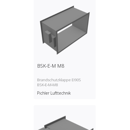
BSK-E-M M8
Brandschutzklappe EI90S
BSK‑E‑M‑M8
Pichler Lufttechnik