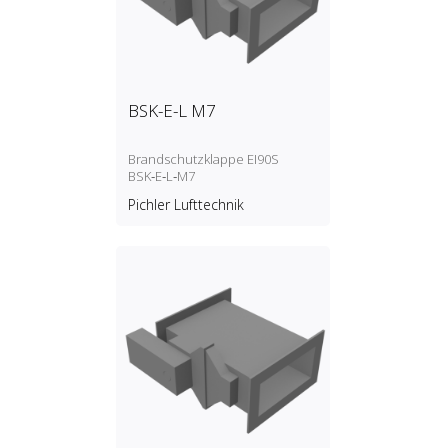
BSK-E-L M7
Brandschutzklappe EI90S
BSK‑E‑L‑M7
Pichler Lufttechnik