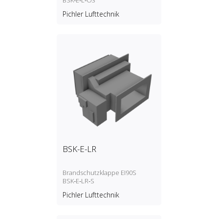
BSK‑E‑L‑O3
Pichler Lufttechnik
BSK-E-LR
Brandschutzklappe EI90S
BSK‑E‑LR‑S
Pichler Lufttechnik