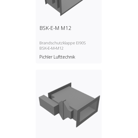
BSK-E-M M12
Brandschutzklappe EI90S
BSK‑E‑M‑M12
Pichler Lufttechnik