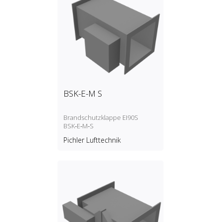
BSK-E-M S
Brandschutzklappe EI90S
BSK‑E‑M‑S
Pichler Lufttechnik