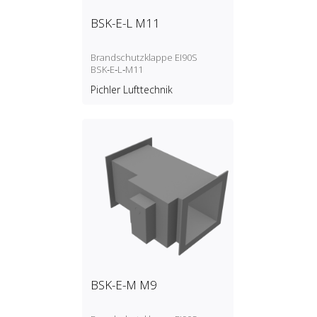
BSK-E-L M11
Brandschutzklappe EI90S
BSK‑E‑L‑M11
Pichler Lufttechnik
BSK-E-M M9