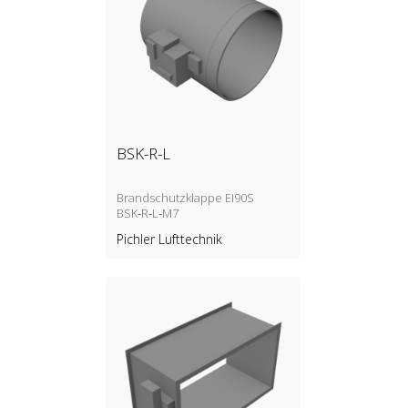
BSK-R-L
Brandschutzklappe EI90S
BSK‑R‑L‑M7
Pichler Lufttechnik