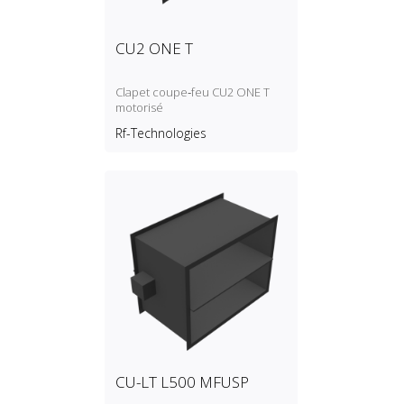
CU2 ONE T
Clapet coupe‑feu CU2 ONE T
motorisé
Rf-Technologies
CU-LT L500 MFUSP