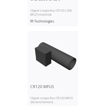
Clapet coupe‑feu CR120 L500
BFL(T) motorisé
Rf-Technologies
CR120 MFUS
Clapet coupe‑feu CR120 MFUS
déclenchement