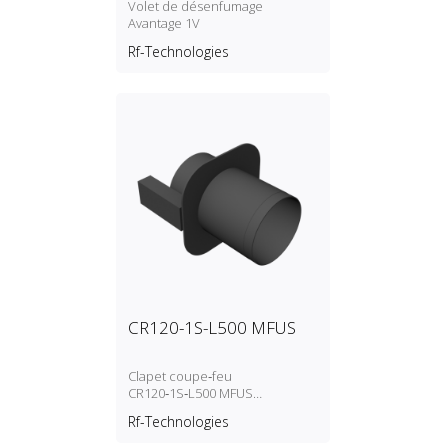
Volet de désenfumage
Avantage 1V
Rf-Technologies
CR120-1S-L500 MFUS
Clapet coupe‑feu
CR120‑1S‑L500 MFUS
déclenchement
Rf-Technologies
autocommandé (fusible
thermique)