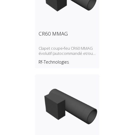
CR60 MMAG
Clapet coupe‑feu CR60 MMAG
évolutif (autocommandé et/ou
télécommandé et/ou motorisé)
Rf-Technologies