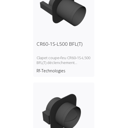
CR60-1S-L500 BFL(T)
Clapet coupe‑feu CR60‑1S‑L500
BFL(T) déclenchement
autocommandé (fusible
Rf-Technologies
thermique)