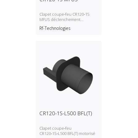
Clapet coupe‑feu CR120‑1S
MFUS déclenchement
autocommandé (fusible
Rf-Technologies
thermique)
CR120-1S-L500 BFL(T)
Clapet coupe‑feu
CR120‑1S‑L500 BFL(T) motorisé