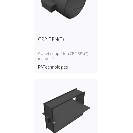
CR2 BFN(T)
Clapet coupe‑feu CR2 BFN(T)
motorisé
Rf-Technologies