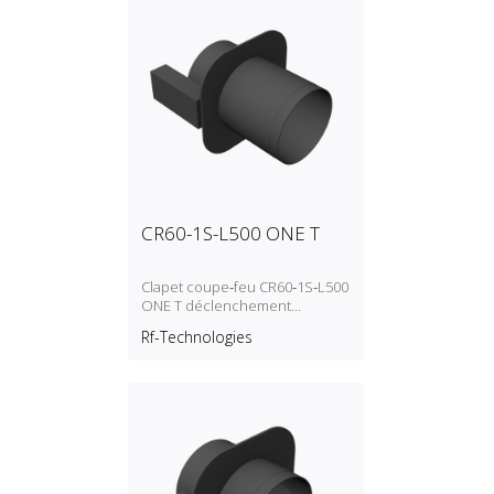
CR60-1S-L500 ONE T
Clapet coupe‑feu CR60‑1S‑L500
ONE T déclenchement
autocommandé (fusible
Rf-Technologies
thermique)