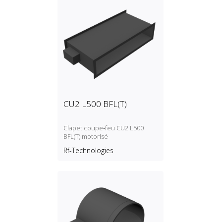
CU2 L500 BFL(T)
Clapet coupe‑feu CU2 L500
BFL(T) motorisé
Rf-Technologies