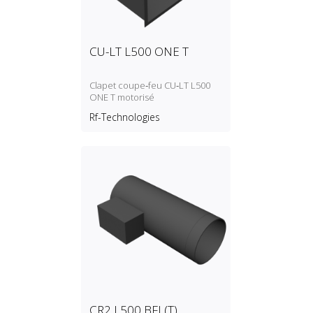
CU-LT L500 ONE T
Clapet coupe‑feu CU‑LT L500
ONE T motorisé
Rf-Technologies
CR2 L500 BFL(T)