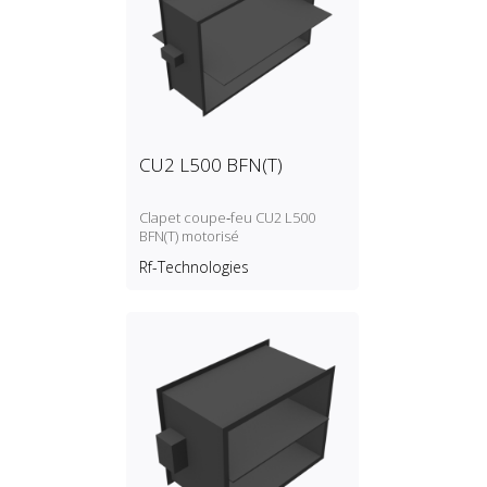
CU2 L500 BFN(T)
Clapet coupe‑feu CU2 L500
BFN(T) motorisé
Rf-Technologies