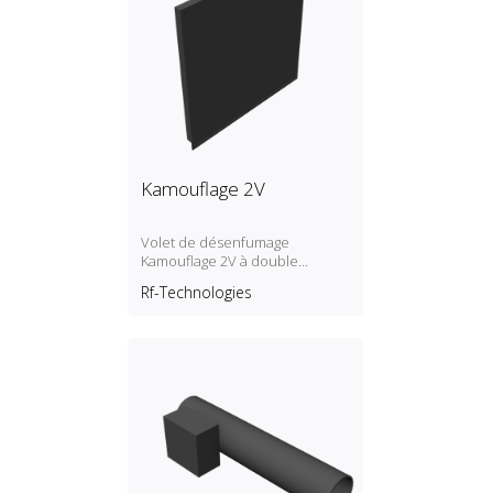
Kamouflage 2V
Volet de désenfumage
Kamouflage 2V à double
vantaux
Rf-Technologies