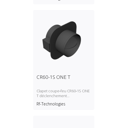
CR60-1S ONE T
Clapet coupe‑feu CR60‑1S ONE
T déclenchement
autocommandé (fusible
Rf-Technologies
thermique)