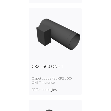
CR2 L500 ONE T
Clapet coupe‑feu CR2 L500
ONE T motorisé
Rf-Technologies