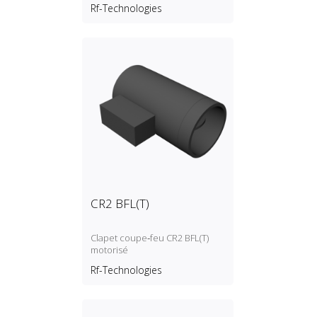
autocommandé (fusible
Rf-Technologies
thermique)
CR2 BFL(T)
Clapet coupe‑feu CR2 BFL(T)
motorisé
Rf-Technologies