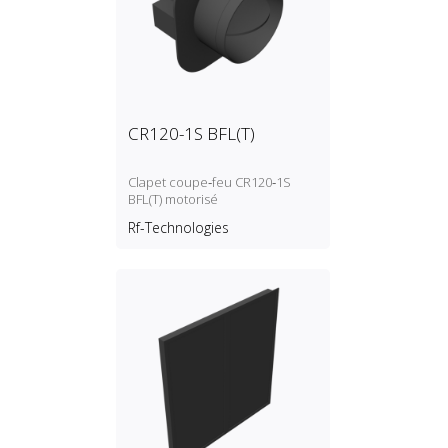
CR120-1S BFL(T)
Clapet coupe‑feu CR120‑1S
BFL(T) motorisé
Rf-Technologies