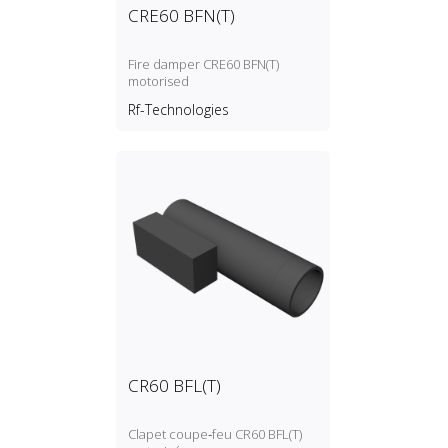
CRE60 BFN(T)
Fire damper CRE60 BFN(T)
motorised
Rf-Technologies
CR60 BFL(T)
Clapet coupe‑feu CR60 BFL(T)