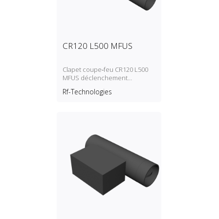
CR120 L500 MFUS
Clapet coupe‑feu CR120 L500
MFUS déclenchement
autocommandé (fusible
Rf-Technologies
thermique)