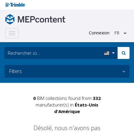
Connexion
FR
Toggle
navigation
Filters
0
BIM collections found from
332
manufacturer(s) in
États-Unis
d'Amérique
Désolé, nous n'avons pas