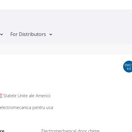
For Distributors
EMC
4.0
Statele Unite ale Americii
 electromecanica pentru usa
ere
Electromechanical door chime