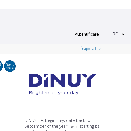
RO
Autentificare
Înapoi la listă
S
Revit
2024
DINUY S.A. beginnings date back to
September of the year 1947, starting its