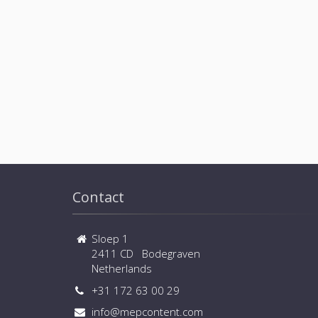
Contact
Sloep 1
2411 CD Bodegraven
Netherlands
+31 172 63 00 29
info@mepcontent.com