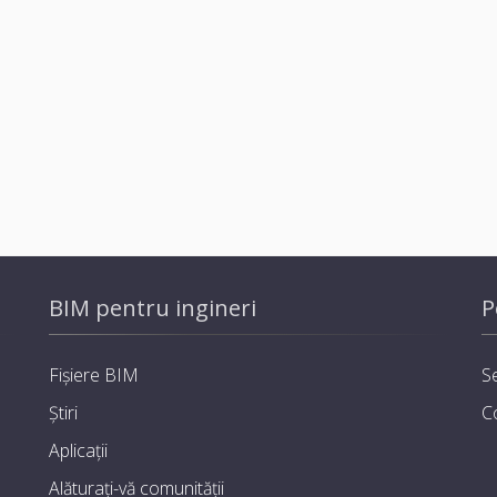
BIM pentru ingineri
P
Fișiere BIM
Se
Știri
C
Aplicații
Alăturați-vă comunității