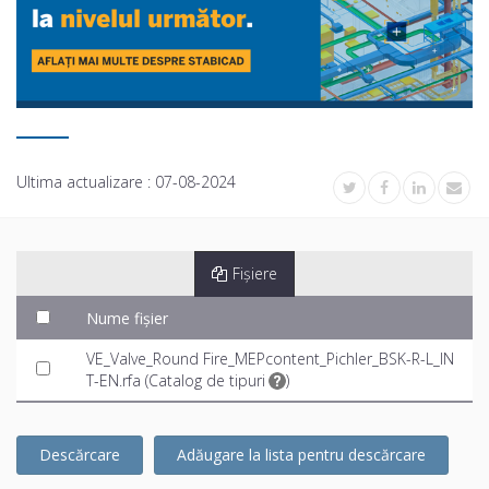
Ultima actualizare :
07-08-2024
Fișiere
Nume fișier
VE_Valve_Round Fire_MEPcontent_Pichler_BSK-R-L_IN
T-EN.rfa (
Catalog de tipuri
)
Descărcare
Adăugare la lista pentru descărcare