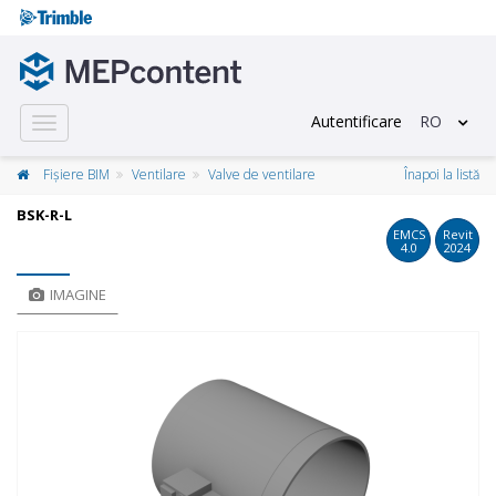
Autentificare
RO
Toggle
navigation
Fișiere BIM
Ventilare
Valve de ventilare
Înapoi la listă
BSK-R-L
EMCS
Revit
4.0
2024
IMAGINE