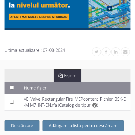
Ultima actualizare :
07-08-2024
Fișiere
Nume fișier
VE_Valve_Rectangular Fire_MEPcontent_Pichler_BSK-E
-M M7_INT-EN.rfa (
Catalog de tipuri
)
Descărcare
Adăugare la lista pentru descărcare