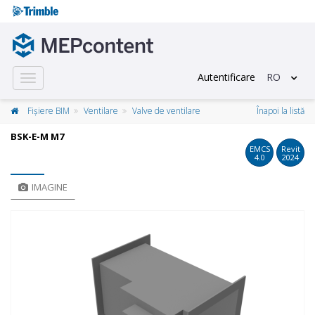
Autentificare
RO
Toggle
navigation
Fișiere BIM
Ventilare
Valve de ventilare
Înapoi la listă
BSK-E-M M7
EMCS
Revit
4.0
2024
IMAGINE