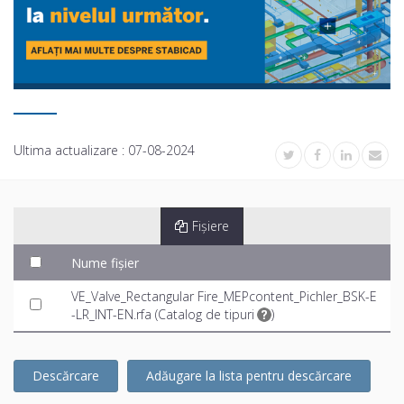
Ultima actualizare :
07-08-2024
Fișiere
Nume fișier
VE_Valve_Rectangular Fire_MEPcontent_Pichler_BSK-E
-LR_INT-EN.rfa (
Catalog de tipuri
)
Descărcare
Adăugare la lista pentru descărcare