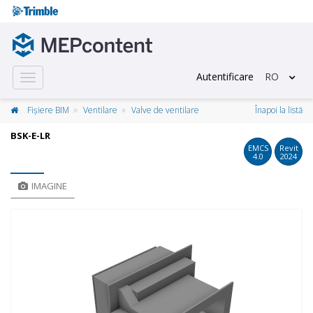
Autentificare
RO
Toggle
navigation
Fișiere BIM
Ventilare
Valve de ventilare
Înapoi la listă
BSK-E-LR
EMCS
Revit
4.0
2024
IMAGINE