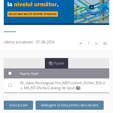
Ultima actualizare :
07-08-2024
Fișiere
Nume fișier
VE_Valve_Rectangular Fire_MEPcontent_Pichler_BSK-E
-L M9_INT-EN.rfa (
Catalog de tipuri
)
Descărcare
Adăugare la lista pentru descărcare