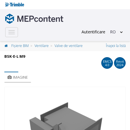
Autentificare
RO
Toggle
navigation
Fișiere BIM
Ventilare
Valve de ventilare
Înapoi la listă
BSK-E-L M9
EMCS
Revit
4.0
2024
IMAGINE