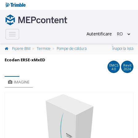
Autentificare
RO
Toggle
navigation
Fișiere BIM
Termice
Pompe de căldură
Înapoi la listă
Ecodan ERSE-xMxED
EMCS
Revit
4.0
2024
IMAGINE