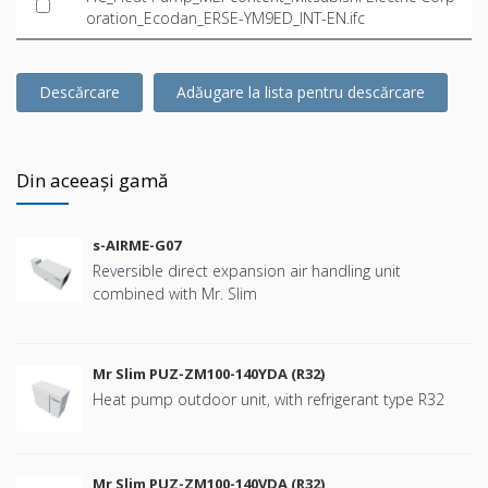
oration_Ecodan_ERSE-YM9ED_INT-EN.ifc
Descărcare
Adăugare la lista pentru descărcare
Din aceeași gamă
s-AIRME-G07
Reversible direct expansion air handling unit
combined with Mr. Slim
Mr Slim PUZ-ZM100-140YDA (R32)
Heat pump outdoor unit, with refrigerant type R32
Mr Slim PUZ-ZM100-140VDA (R32)