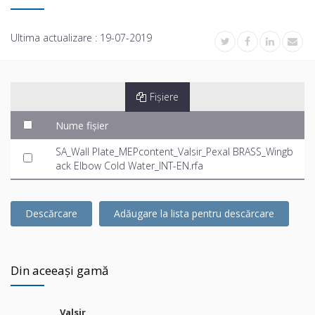
Ultima actualizare :
19-07-2019
Fișiere
Nume fișier
SA_Wall Plate_MEPcontent_Valsir_Pexal BRASS_Wingb
ack Elbow Cold Water_INT-EN.rfa
Descărcare
Adăugare la lista pentru descărcare
Din aceeași gamă
Valsir