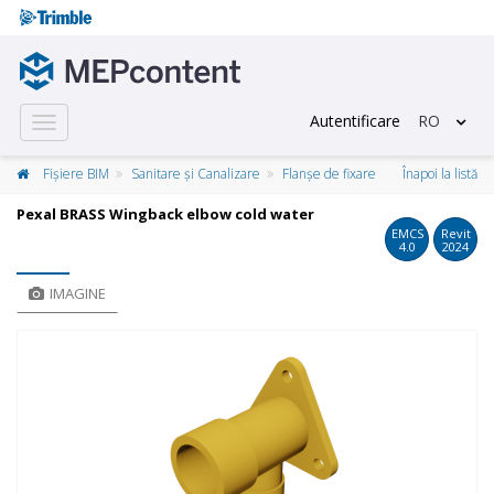
Autentificare
RO
Toggle
navigation
Fișiere BIM
Sanitare și Canalizare
Flanșe de fixare
Înapoi la listă
Pexal BRASS Wingback elbow cold water
EMCS
Revit
4.0
2024
IMAGINE