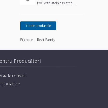
PVC with stainless steel
basket and stainless steel
screws
Etichete:
Revit Family
entru Producători
rviciile noastre
ontactați-ne