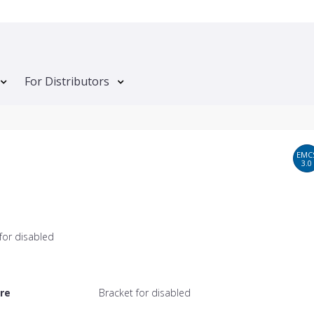
For Distributors
EMC
3.0
for disabled
ere
Bracket for disabled