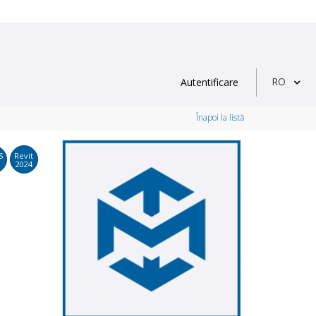
RO
Autentificare
Înapoi la listă
S
Revit
2024