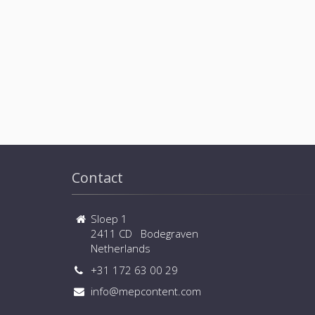
Contact
Sloep 1
2411 CD Bodegraven
Netherlands
+31 172 63 00 29
info@mepcontent.com