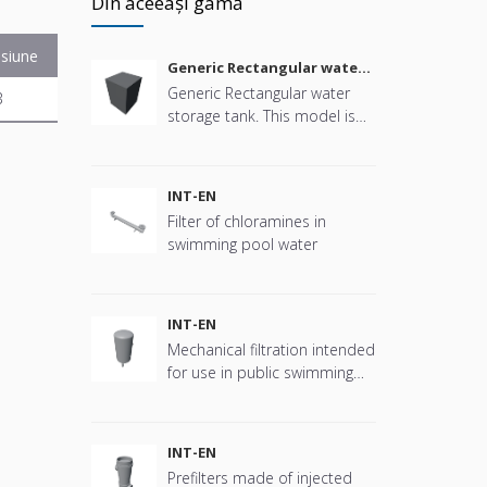
Din aceeași gamă
siune
Generic Rectangular water
storage tank
Generic Rectangular water
B
storage tank. This model is
parametric in size, connector
positions and more offering
great flexibility.
INT-EN
Filter of chloramines in
swimming pool water
INT-EN
Mechanical filtration intended
for use in public swimming
pools
INT-EN
Prefilters made of injected