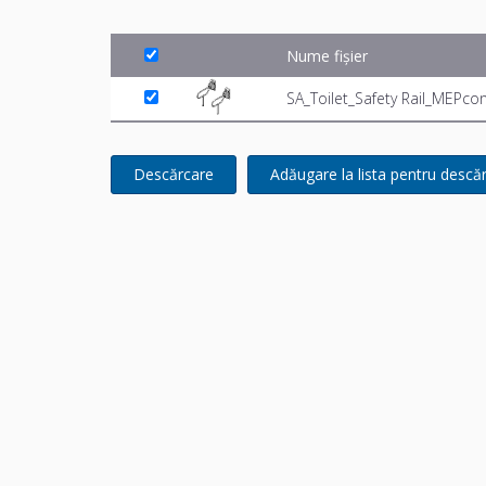
Nume fișier
SA_Toilet_Safety Rail_MEPco
Descărcare
Adăugare la lista pentru descă