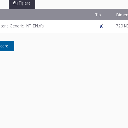
Fișiere
Tip
Dimen
ntent_Generic_INT_EN.rfa
720 K
rcare