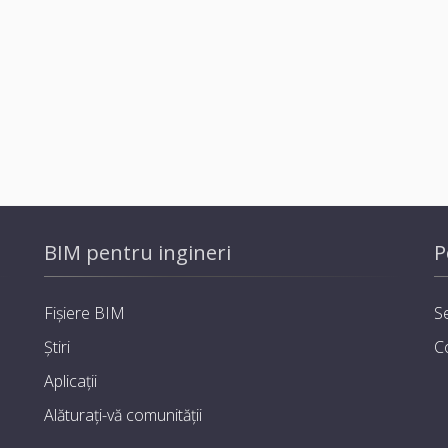
BIM pentru ingineri
P
Fișiere BIM
Se
Știri
C
Aplicații
Alăturați-vă comunității